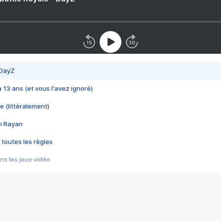
 DayZ
 a 13 ans (et vous l'avez ignoré)
e (littéralement)
im Rayan
 toutes les règles
s les jeux vidéo
us choquant de Rockstar ? - Le scandale BULLY
e plus moche de Steam
du RÊVE tourne au CAUCHEMAR