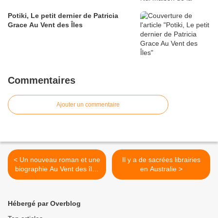
Potiki, Le petit dernier de Patricia
Grace Au Vent des Îles
Commentaires
Ajouter un commentaire
< Un nouveau roman et une
Il y a de sacrées librairies
biographie Au Vent des îles
en Australie >
sont disponibles chez
Calédo Livres, deux bons
livres du Pacifique à ne pas
Hébergé par Overblog
rater !