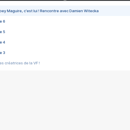
bey Maguire, c'est lui ! Rencontre avec Damien Witecka
e 6
e 5
e 4
e 3
s créatrices de la VF !
e 2
e 1
e Mektoub My Love arrive enfin ! Rencontre avec Shaïn Boumedine et Sal
i : après Toni en famille
elle réalise le bouleversant Dites lui que je l'aime
ais ! Rencontre autour de Vie privée de Rebecca Zlotowski