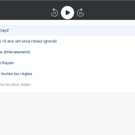
 DayZ
 a 13 ans (et vous l'avez ignoré)
e (littéralement)
im Rayan
 toutes les règles
s les jeux vidéo
us choquant de Rockstar ? - Le scandale BULLY
e plus moche de Steam
du RÊVE tourne au CAUCHEMAR
pendant 8 heures