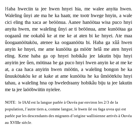
H
aba hweciin ta jee hwen hnyei hia, me walee anyita hwen.
Waleling ûnyi ate ma he ka haatr, me tootr hwege hnyin, a wale
cici eling tha xaca ae beöönua. Aanee hanöötaa wisa puco hnyi
anyita hwen, me waleling ûnyi ae ti beöönua, ame kunöötaa ga
oogaanâ me ookabâ ke at me ke at aten bi ke hnyei. Ate maa
ûoogaanöötaköu, atenee ka oogaanööta bi. Haba ga xûâ hwen
anyin ke hnyei, me ame kunööta ga möötr helâ me aten hnyei
eling. Kene haba ga op hnyei hobikâu jee lakutin biju hnyi
anyirin jee ûen, mötinaa he ga puco hnyi hwen anyin ke at me ke
at, a caa haca anyirin hwen möötin, a waleling bongon he ka
ûnuukötaköu ke at kake at ame kunööta he ka ûmöötrköu hnyi
tahau, a waleling hna op hweledraany hobikâu biju ta jee lakutin
me ta jee laööbwiitin nyielee.
NOTE: le IAAI est la langue parlée à Ouvéa par environ les 2/3 de la
population, l’autre tiers a, comme langue, le hwen ûë ou faga uvea qui est
parlée par les descendants des migrants d’origine wallisienne arrivés à Ouvéa
au XVIIIe siècle.