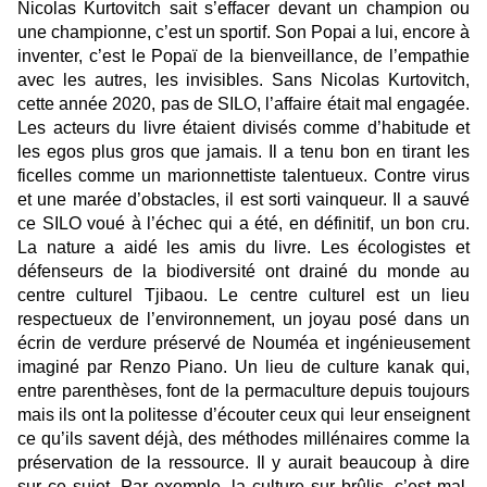
Nicolas Kurtovitch sait s’effacer devant un champion ou
une championne, c’est un sportif. Son Popai a lui, encore à
inventer, c’est le Popaï de la bienveillance, de l’empathie
avec les autres, les invisibles. Sans Nicolas Kurtovitch,
cette année 2020, pas de SILO, l’affaire était mal engagée.
Les acteurs du livre étaient divisés comme d’habitude et
les egos plus gros que jamais. Il a tenu bon en tirant les
ficelles comme un marionnettiste talentueux. Contre virus
et une marée d’obstacles, il est sorti vainqueur. Il a sauvé
ce SILO voué à l’échec qui a été, en définitif, un bon cru.
La nature a aidé les amis du livre. Les écologistes et
défenseurs de la biodiversité ont drainé du monde au
centre culturel Tjibaou. Le centre culturel est un lieu
respectueux de l’environnement, un joyau posé dans un
écrin de verdure préservé de Nouméa et ingénieusement
imaginé par Renzo Piano. Un lieu de culture kanak qui,
entre parenthèses, font de la permaculture depuis toujours
mais ils ont la politesse d’écouter ceux qui leur enseignent
ce qu’ils savent déjà, des méthodes millénaires comme la
préservation de la ressource. Il y aurait beaucoup à dire
sur ce sujet. Par exemple, la culture sur brûlis, c’est mal,