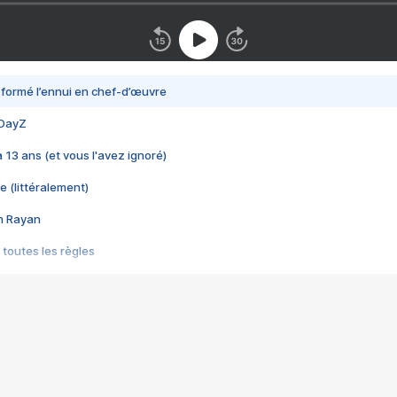
nsformé l’ennui en chef-d’œuvre
 DayZ
 a 13 ans (et vous l'avez ignoré)
e (littéralement)
im Rayan
 toutes les règles
s les jeux vidéo
us choquant de Rockstar ? - Le scandale BULLY
e plus moche de Steam
du RÊVE tourne au CAUCHEMAR