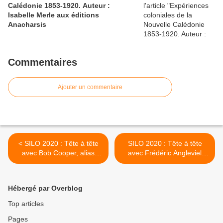
Calédonie 1853-1920. Auteur :
Isabelle Merle aux éditions
Anacharsis
Commentaires
Ajouter un commentaire
< SILO 2020 : Tête à tête
SILO 2020 : Tête à tête
avec Bob Cooper, alias
avec Frédéric Angleviel
Jean-marie Creugnet pour
pour Kaléidoscope Kanak +
Shoot un roman du Caillou
scoop une nouvelle
parution SILO >
Hébergé par Overblog
Top articles
Pages