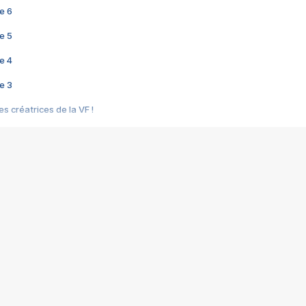
e 6
e 5
e 4
e 3
s créatrices de la VF !
e 2
e 1
e Mektoub My Love arrive enfin ! Rencontre avec Shaïn Boumedine et Sal
i : après Toni en famille
elle réalise le bouleversant Dites lui que je l'aime
ais ! Rencontre autour de Vie privée de Rebecca Zlotowski
 de Marguerite, Grave... Rencontre avec Ella Rumpf