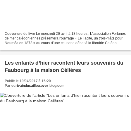
Couverture du livre Le mercredi 26 avril à 18 heures , L'association Fortunes
de mer calédoniennes présentera l'ouvrage « Le Tacite, un trois-mâts pour
Nouméa en 1873 » au cours d’une causerie débat à la librairie Calédo
Livres 21 ter rue Jean Jaurès,...
Les enfants d’hier racontent leurs souvenirs du
Faubourg à la maison Célières
Publié le 19/04/2017 à 15:20
Par
ecrivainducaillou.over-blog.com